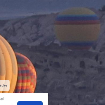
dades
an?