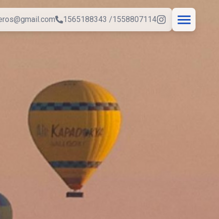
jeros@gmail.com
1565188343 /1558807114